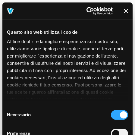
Questo sito web utilizza i cookie
Al fine di offrire la migliore esperienza sul nostro sito,
utilizziamo varie tipologie di cookie, anche di terze parti,
per migliorare l'esperienza di navigazione dell'utente,
consentire di usufruire dei nostri servizi e di visualizzare
pubblicità in linea con i propri interessi. Ad eccezione dei
cookies necessari, l’installazione ed utilizzo degli altri
cookie richiede il tuo consenso. Puoi personalizzare le
tue scelte riguardo all’installazione di questi cookie
dall’area in basso, selezionando o deselezionando i
cookie di tuo interesse e cliccando il tasto “salva e
Selezione
prosegui” o decidere di accettare tutti i cookie, cliccando
Necessario
del
sul pulsante “Accetta tutti i cookie”. Cliccando sul tasto
consenso
“X” in alto a destra, invece, verranno rilasciati
404
Preferenze
This page could not be found
.