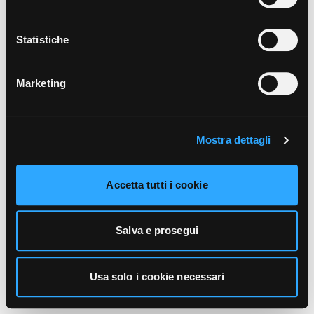
unicamente i cookie necessari alla navigazione. Per
maggiori informazioni sui cookie utilizzati e sul loro
funzionamento, puoi prendere visione dell’informativa
Statistiche
cookie predisposta da Vivo Concerti
cliccando qui
.
Marketing
Mostra dettagli
Accetta tutti i cookie
Salva e prosegui
Usa solo i cookie necessari