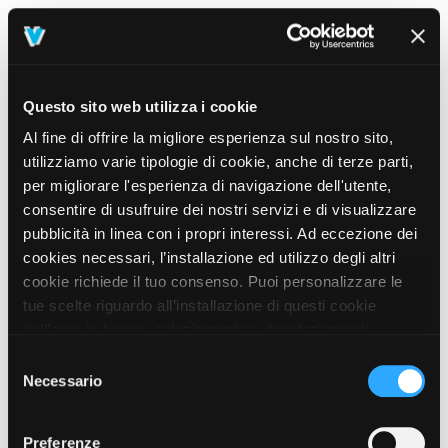
Questo sito web utilizza i cookie
Al fine di offrire la migliore esperienza sul nostro sito,
utilizziamo varie tipologie di cookie, anche di terze parti,
per migliorare l'esperienza di navigazione dell'utente,
consentire di usufruire dei nostri servizi e di visualizzare
pubblicità in linea con i propri interessi. Ad eccezione dei
cookies necessari, l’installazione ed utilizzo degli altri
cookie richiede il tuo consenso. Puoi personalizzare le
tue scelte riguardo all’installazione di questi cookie
dall’area in basso, selezionando o deselezionando i
cookie di tuo interesse e cliccando il tasto “salva e
Selezione
prosegui” o decidere di accettare tutti i cookie, cliccando
Necessario
del
sul pulsante “Accetta tutti i cookie”. Cliccando sul tasto
consenso
“X” in alto a destra, invece, verranno rilasciati
404
Preferenze
This page could not be found
.