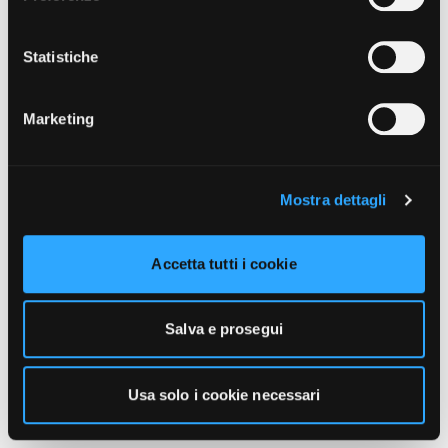
unicamente i cookie necessari alla navigazione. Per
maggiori informazioni sui cookie utilizzati e sul loro
funzionamento, puoi prendere visione dell’informativa
Statistiche
cookie predisposta da Vivo Concerti
cliccando qui
.
Marketing
Mostra dettagli
Accetta tutti i cookie
Salva e prosegui
Usa solo i cookie necessari