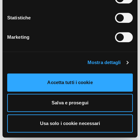
unicamente i cookie necessari alla navigazione. Per
maggiori informazioni sui cookie utilizzati e sul loro
funzionamento, puoi prendere visione dell’informativa
Statistiche
cookie predisposta da Vivo Concerti
cliccando qui
.
Marketing
Mostra dettagli
Accetta tutti i cookie
Salva e prosegui
Usa solo i cookie necessari