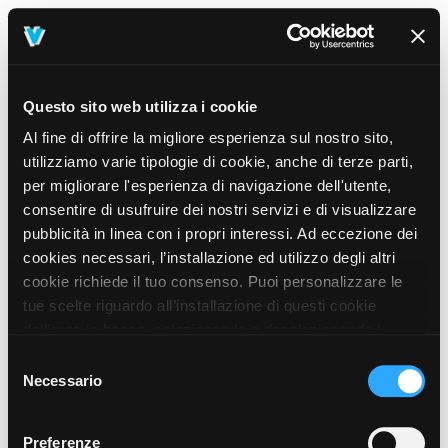
Questo sito web utilizza i cookie
Al fine di offrire la migliore esperienza sul nostro sito,
utilizziamo varie tipologie di cookie, anche di terze parti,
per migliorare l'esperienza di navigazione dell'utente,
consentire di usufruire dei nostri servizi e di visualizzare
pubblicità in linea con i propri interessi. Ad eccezione dei
cookies necessari, l’installazione ed utilizzo degli altri
cookie richiede il tuo consenso. Puoi personalizzare le
tue scelte riguardo all’installazione di questi cookie
dall’area in basso, selezionando o deselezionando i
cookie di tuo interesse e cliccando il tasto “salva e
Selezione
prosegui” o decidere di accettare tutti i cookie, cliccando
Necessario
del
sul pulsante “Accetta tutti i cookie”. Cliccando sul tasto
consenso
“X” in alto a destra, invece, verranno rilasciati
404
Preferenze
This page could not be found
.