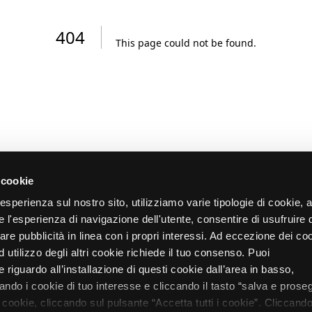
404
This page could not be found
.
 cookie
re esperienza sul nostro sito, utilizziamo varie tipologie di cookie,
re l'esperienza di navigazione dell'utente, consentire di usufruire 
zare pubblicità in linea con i propri interessi. Ad eccezione dei co
d utilizzo degli altri cookie richiede il tuo consenso. Puoi
 riguardo all’installazione di questi cookie dall’area in basso,
do i cookie di tuo interesse e cliccando il tasto “salva e proseg
i cookie, cliccando sul pulsante “Accetta tutti i cookie”. Cliccando