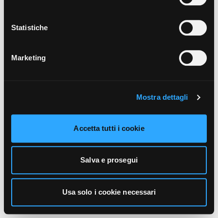
unicamente i cookie necessari alla navigazione. Per
maggiori informazioni sui cookie utilizzati e sul loro
funzionamento, puoi prendere visione dell’informativa
Statistiche
cookie predisposta da Vivo Concerti
cliccando qui
.
Marketing
Mostra dettagli
Accetta tutti i cookie
Salva e prosegui
Usa solo i cookie necessari