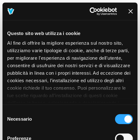
Questo sito web utilizza i cookie
Al fine di offrire la migliore esperienza sul nostro sito,
utilizziamo varie tipologie di cookie, anche di terze parti,
per migliorare l'esperienza di navigazione dell'utente,
consentire di usufruire dei nostri servizi e di visualizzare
pubblicità in linea con i propri interessi. Ad eccezione dei
cookies necessari, l’installazione ed utilizzo degli altri
cookie richiede il tuo consenso. Puoi personalizzare le
tue scelte riguardo all’installazione di questi cookie
dall’area in basso, selezionando o deselezionando i
cookie di tuo interesse e cliccando il tasto “salva e
Selezione
prosegui” o decidere di accettare tutti i cookie, cliccando
Necessario
del
sul pulsante “Accetta tutti i cookie”. Cliccando sul tasto
consenso
“X” in alto a destra, invece, verranno rilasciati
404
Preferenze
This page could not be found
.