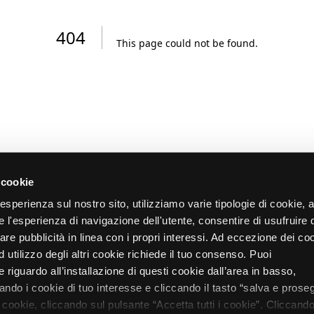
404
This page could not be found
.
 cookie
re esperienza sul nostro sito, utilizziamo varie tipologie di cookie,
re l'esperienza di navigazione dell'utente, consentire di usufruire 
zare pubblicità in linea con i propri interessi. Ad eccezione dei co
d utilizzo degli altri cookie richiede il tuo consenso. Puoi
 riguardo all’installazione di questi cookie dall’area in basso,
do i cookie di tuo interesse e cliccando il tasto “salva e proseg
i cookie, cliccando sul pulsante “Accetta tutti i cookie”. Cliccando