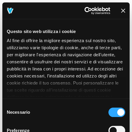
Questo sito web utilizza i cookie
Al fine di offrire la migliore esperienza sul nostro sito,
utilizziamo varie tipologie di cookie, anche di terze parti,
per migliorare l'esperienza di navigazione dell'utente,
consentire di usufruire dei nostri servizi e di visualizzare
pubblicità in linea con i propri interessi. Ad eccezione dei
cookies necessari, l’installazione ed utilizzo degli altri
cookie richiede il tuo consenso. Puoi personalizzare le
tue scelte riguardo all’installazione di questi cookie
dall’area in basso, selezionando o deselezionando i
cookie di tuo interesse e cliccando il tasto “salva e
Selezione
prosegui” o decidere di accettare tutti i cookie, cliccando
Necessario
del
sul pulsante “Accetta tutti i cookie”. Cliccando sul tasto
consenso
“X” in alto a destra, invece, verranno rilasciati
404
Preferenze
This page could not be found
.