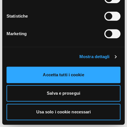
unicamente i cookie necessari alla navigazione. Per
maggiori informazioni sui cookie utilizzati e sul loro
funzionamento, puoi prendere visione dell’informativa
Statistiche
cookie predisposta da Vivo Concerti
cliccando qui
.
Marketing
Mostra dettagli
Accetta tutti i cookie
Salva e prosegui
Usa solo i cookie necessari