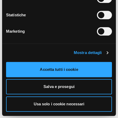
unicamente i cookie necessari alla navigazione. Per
maggiori informazioni sui cookie utilizzati e sul loro
funzionamento, puoi prendere visione dell’informativa
Statistiche
cookie predisposta da Vivo Concerti
cliccando qui
.
Marketing
Mostra dettagli
Accetta tutti i cookie
Salva e prosegui
Usa solo i cookie necessari