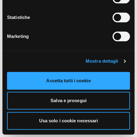
unicamente i cookie necessari alla navigazione. Per
maggiori informazioni sui cookie utilizzati e sul loro
funzionamento, puoi prendere visione dell’informativa
Statistiche
cookie predisposta da Vivo Concerti
cliccando qui
.
Marketing
Mostra dettagli
Accetta tutti i cookie
Salva e prosegui
Usa solo i cookie necessari