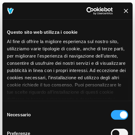
Questo sito web utilizza i cookie
Al fine di offrire la migliore esperienza sul nostro sito,
utilizziamo varie tipologie di cookie, anche di terze parti,
per migliorare l'esperienza di navigazione dell'utente,
consentire di usufruire dei nostri servizi e di visualizzare
pubblicità in linea con i propri interessi. Ad eccezione dei
cookies necessari, l’installazione ed utilizzo degli altri
cookie richiede il tuo consenso. Puoi personalizzare le
tue scelte riguardo all’installazione di questi cookie
dall’area in basso, selezionando o deselezionando i
cookie di tuo interesse e cliccando il tasto “salva e
Selezione
prosegui” o decidere di accettare tutti i cookie, cliccando
Necessario
del
sul pulsante “Accetta tutti i cookie”. Cliccando sul tasto
consenso
“X” in alto a destra, invece, verranno rilasciati
404
Preferenze
This page could not be found
.