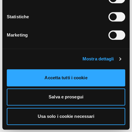
unicamente i cookie necessari alla navigazione. Per
maggiori informazioni sui cookie utilizzati e sul loro
funzionamento, puoi prendere visione dell’informativa
Statistiche
cookie predisposta da Vivo Concerti
cliccando qui
.
Marketing
Mostra dettagli
Accetta tutti i cookie
Salva e prosegui
Usa solo i cookie necessari