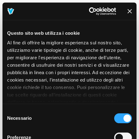
Questo sito web utilizza i cookie
Al fine di offrire la migliore esperienza sul nostro sito,
utilizziamo varie tipologie di cookie, anche di terze parti,
per migliorare l'esperienza di navigazione dell'utente,
consentire di usufruire dei nostri servizi e di visualizzare
pubblicità in linea con i propri interessi. Ad eccezione dei
cookies necessari, l’installazione ed utilizzo degli altri
cookie richiede il tuo consenso. Puoi personalizzare le
tue scelte riguardo all’installazione di questi cookie
dall’area in basso, selezionando o deselezionando i
cookie di tuo interesse e cliccando il tasto “salva e
Selezione
prosegui” o decidere di accettare tutti i cookie, cliccando
Necessario
del
sul pulsante “Accetta tutti i cookie”. Cliccando sul tasto
consenso
“X” in alto a destra, invece, verranno rilasciati
404
Preferenze
This page could not be found
.