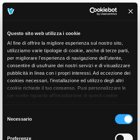
Questo sito web utilizza i cookie
Al fine di offrire la migliore esperienza sul nostro sito,
utilizziamo varie tipologie di cookie, anche di terze parti,
per migliorare l'esperienza di navigazione dell'utente,
consentire di usufruire dei nostri servizi e di visualizzare
pubblicità in linea con i propri interessi. Ad eccezione dei
cookies necessari, l’installazione ed utilizzo degli altri
cookie richiede il tuo consenso. Puoi personalizzare le
tue scelte riguardo all’installazione di questi cookie
dall’area in basso, selezionando o deselezionando i
cookie di tuo interesse e cliccando il tasto “salva e
Selezione
prosegui” o decidere di accettare tutti i cookie, cliccando
Necessario
del
sul pulsante “Accetta tutti i cookie”. Cliccando sul tasto
consenso
“X” in alto a destra, invece, verranno rilasciati
404
Preferenze
This page could not be found
.