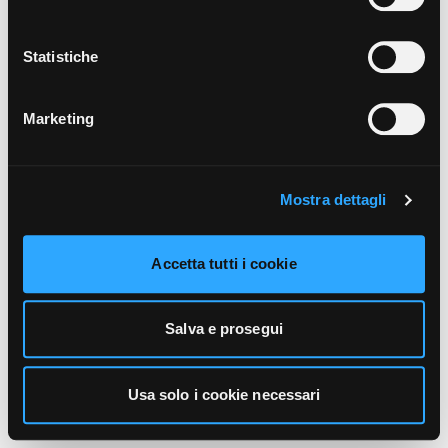
unicamente i cookie necessari alla navigazione. Per
maggiori informazioni sui cookie utilizzati e sul loro
funzionamento, puoi prendere visione dell’informativa
Statistiche
cookie predisposta da Vivo Concerti
cliccando qui
.
Marketing
Mostra dettagli
Accetta tutti i cookie
Salva e prosegui
Usa solo i cookie necessari