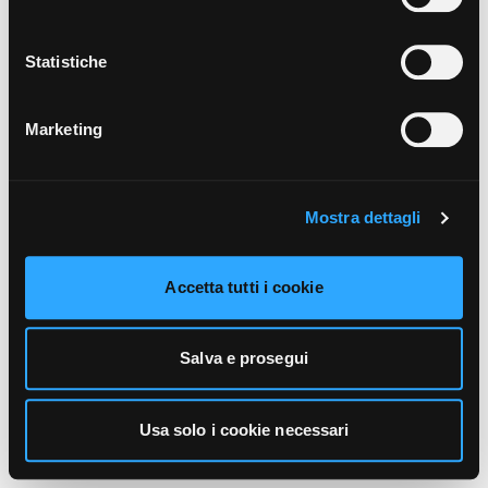
unicamente i cookie necessari alla navigazione. Per
maggiori informazioni sui cookie utilizzati e sul loro
funzionamento, puoi prendere visione dell’informativa
Statistiche
cookie predisposta da Vivo Concerti
cliccando qui
.
Marketing
Mostra dettagli
Accetta tutti i cookie
Salva e prosegui
Usa solo i cookie necessari