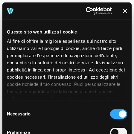
Questo sito web utilizza i cookie
Al fine di offrire la migliore esperienza sul nostro sito,
utilizziamo varie tipologie di cookie, anche di terze parti,
per migliorare l'esperienza di navigazione dell'utente,
consentire di usufruire dei nostri servizi e di visualizzare
pubblicità in linea con i propri interessi. Ad eccezione dei
cookies necessari, l’installazione ed utilizzo degli altri
cookie richiede il tuo consenso. Puoi personalizzare le
tue scelte riguardo all’installazione di questi cookie
dall’area in basso, selezionando o deselezionando i
cookie di tuo interesse e cliccando il tasto “salva e
Selezione
prosegui” o decidere di accettare tutti i cookie, cliccando
Necessario
del
sul pulsante “Accetta tutti i cookie”. Cliccando sul tasto
consenso
“X” in alto a destra, invece, verranno rilasciati
404
Preferenze
This page could not be found
.