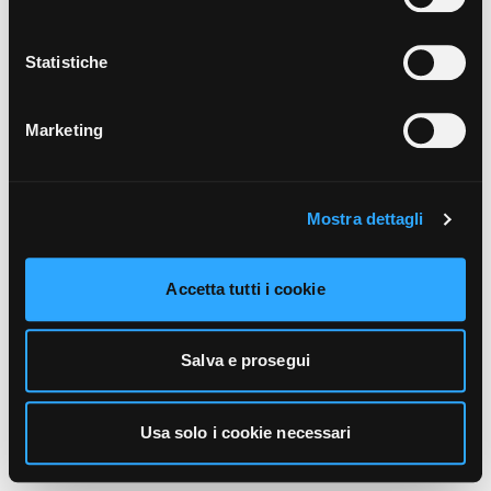
unicamente i cookie necessari alla navigazione. Per
maggiori informazioni sui cookie utilizzati e sul loro
funzionamento, puoi prendere visione dell’informativa
Statistiche
cookie predisposta da Vivo Concerti
cliccando qui
.
Marketing
Mostra dettagli
Accetta tutti i cookie
Salva e prosegui
Usa solo i cookie necessari