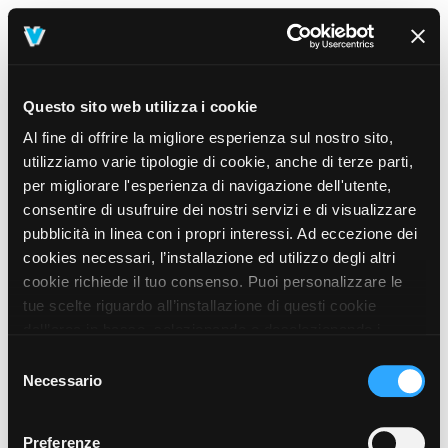
Questo sito web utilizza i cookie
Al fine di offrire la migliore esperienza sul nostro sito,
utilizziamo varie tipologie di cookie, anche di terze parti,
per migliorare l'esperienza di navigazione dell'utente,
consentire di usufruire dei nostri servizi e di visualizzare
pubblicità in linea con i propri interessi. Ad eccezione dei
cookies necessari, l’installazione ed utilizzo degli altri
cookie richiede il tuo consenso. Puoi personalizzare le
tue scelte riguardo all’installazione di questi cookie
dall’area in basso, selezionando o deselezionando i
cookie di tuo interesse e cliccando il tasto “salva e
Selezione
prosegui” o decidere di accettare tutti i cookie, cliccando
Necessario
del
sul pulsante “Accetta tutti i cookie”. Cliccando sul tasto
consenso
“X” in alto a destra, invece, verranno rilasciati
404
Preferenze
This page could not be found
.