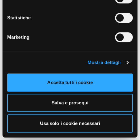
unicamente i cookie necessari alla navigazione. Per
maggiori informazioni sui cookie utilizzati e sul loro
funzionamento, puoi prendere visione dell’informativa
Statistiche
cookie predisposta da Vivo Concerti
cliccando qui
.
Marketing
Mostra dettagli
Accetta tutti i cookie
Salva e prosegui
Usa solo i cookie necessari