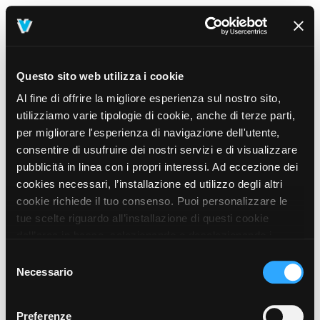
Questo sito web utilizza i cookie
Al fine di offrire la migliore esperienza sul nostro sito,
utilizziamo varie tipologie di cookie, anche di terze parti,
per migliorare l'esperienza di navigazione dell'utente,
consentire di usufruire dei nostri servizi e di visualizzare
pubblicità in linea con i propri interessi. Ad eccezione dei
cookies necessari, l’installazione ed utilizzo degli altri
cookie richiede il tuo consenso. Puoi personalizzare le
tue scelte riguardo all’installazione di questi cookie
dall’area in basso, selezionando o deselezionando i
cookie di tuo interesse e cliccando il tasto “salva e
Selezione
prosegui” o decidere di accettare tutti i cookie, cliccando
Necessario
del
sul pulsante “Accetta tutti i cookie”. Cliccando sul tasto
consenso
“X” in alto a destra, invece, verranno rilasciati
404
Preferenze
This page could not be found
.