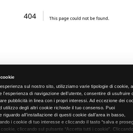
404
This page could not be found
.
 cookie
re esperienza sul nostro sito, utilizziamo varie tipologie di cookie,
re l'esperienza di navigazione dell'utente, consentire di usufruire 
zare pubblicità in linea con i propri interessi. Ad eccezione dei co
d utilizzo degli altri cookie richiede il tuo consenso. Puoi
 riguardo all’installazione di questi cookie dall’area in basso,
do i cookie di tuo interesse e cliccando il tasto “salva e proseg
i cookie, cliccando sul pulsante “Accetta tutti i cookie”. Cliccando