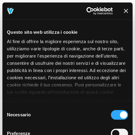
Questo sito web utilizza i cookie
Al fine di offrire la migliore esperienza sul nostro sito,
utilizziamo varie tipologie di cookie, anche di terze parti,
per migliorare l'esperienza di navigazione dell'utente,
consentire di usufruire dei nostri servizi e di visualizzare
pubblicità in linea con i propri interessi. Ad eccezione dei
cookies necessari, l’installazione ed utilizzo degli altri
cookie richiede il tuo consenso. Puoi personalizzare le
tue scelte riguardo all’installazione di questi cookie
dall’area in basso, selezionando o deselezionando i
cookie di tuo interesse e cliccando il tasto “salva e
Selezione
prosegui” o decidere di accettare tutti i cookie, cliccando
Necessario
del
sul pulsante “Accetta tutti i cookie”. Cliccando sul tasto
consenso
“X” in alto a destra, invece, verranno rilasciati
404
Preferenze
This page could not be found
.