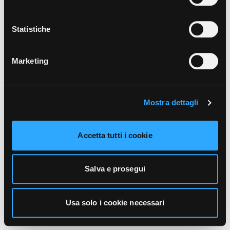
unicamente i cookie necessari alla navigazione. Per
maggiori informazioni sui cookie utilizzati e sul loro
funzionamento, puoi prendere visione dell’informativa
Statistiche
cookie predisposta da Vivo Concerti
cliccando qui
.
Marketing
Mostra dettagli
Accetta tutti i cookie
Salva e prosegui
Usa solo i cookie necessari