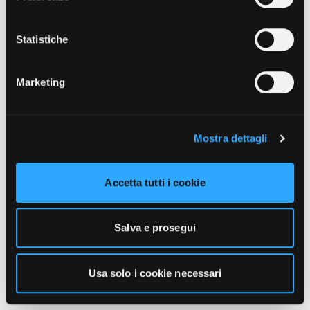
unicamente i cookie necessari alla navigazione. Per
maggiori informazioni sui cookie utilizzati e sul loro
funzionamento, puoi prendere visione dell’informativa
Statistiche
cookie predisposta da Vivo Concerti
cliccando qui
.
Marketing
Mostra dettagli
Accetta tutti i cookie
Salva e prosegui
Usa solo i cookie necessari