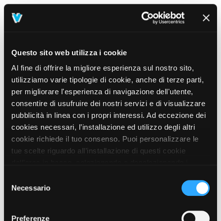
Questo sito web utilizza i cookie
Al fine di offrire la migliore esperienza sul nostro sito,
utilizziamo varie tipologie di cookie, anche di terze parti,
per migliorare l'esperienza di navigazione dell'utente,
consentire di usufruire dei nostri servizi e di visualizzare
pubblicità in linea con i propri interessi. Ad eccezione dei
cookies necessari, l’installazione ed utilizzo degli altri
cookie richiede il tuo consenso. Puoi personalizzare le
tue scelte riguardo all’installazione di questi cookie
dall’area in basso, selezionando o deselezionando i
cookie di tuo interesse e cliccando il tasto “salva e
Selezione
prosegui” o decidere di accettare tutti i cookie, cliccando
Necessario
del
sul pulsante “Accetta tutti i cookie”. Cliccando sul tasto
consenso
“X” in alto a destra, invece, verranno rilasciati
404
Preferenze
This page could not be found
.