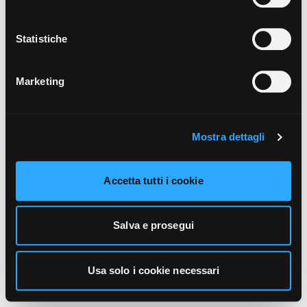
unicamente i cookie necessari alla navigazione. Per
maggiori informazioni sui cookie utilizzati e sul loro
funzionamento, puoi prendere visione dell’informativa
Statistiche
cookie predisposta da Vivo Concerti
cliccando qui
.
Marketing
Mostra dettagli
Accetta tutti i cookie
Salva e prosegui
Usa solo i cookie necessari