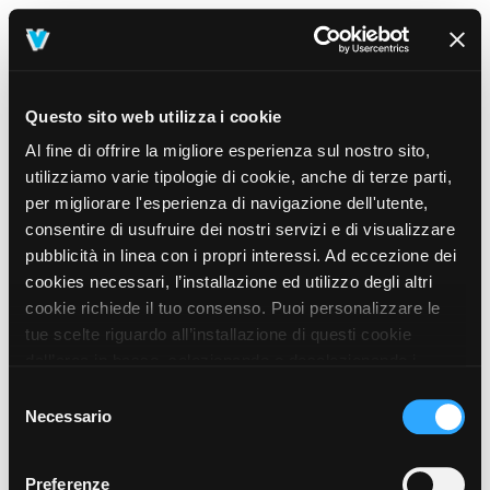
Questo sito web utilizza i cookie
Al fine di offrire la migliore esperienza sul nostro sito,
utilizziamo varie tipologie di cookie, anche di terze parti,
per migliorare l'esperienza di navigazione dell'utente,
consentire di usufruire dei nostri servizi e di visualizzare
pubblicità in linea con i propri interessi. Ad eccezione dei
cookies necessari, l’installazione ed utilizzo degli altri
cookie richiede il tuo consenso. Puoi personalizzare le
tue scelte riguardo all’installazione di questi cookie
dall’area in basso, selezionando o deselezionando i
cookie di tuo interesse e cliccando il tasto “salva e
Selezione
prosegui” o decidere di accettare tutti i cookie, cliccando
Necessario
del
sul pulsante “Accetta tutti i cookie”. Cliccando sul tasto
consenso
“X” in alto a destra, invece, verranno rilasciati
404
Preferenze
This page could not be found
.