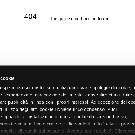
404
This page could not be found
.
 cookie
re esperienza sul nostro sito, utilizziamo varie tipologie di cookie,
re l'esperienza di navigazione dell'utente, consentire di usufruire 
zare pubblicità in linea con i propri interessi. Ad eccezione dei co
d utilizzo degli altri cookie richiede il tuo consenso. Puoi
 riguardo all’installazione di questi cookie dall’area in basso,
do i cookie di tuo interesse e cliccando il tasto “salva e proseg
i cookie, cliccando sul pulsante “Accetta tutti i cookie”. Cliccando