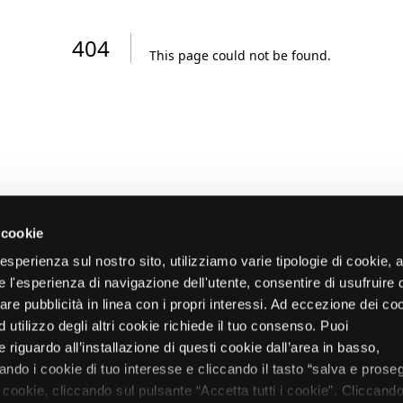
404
This page could not be found
.
 cookie
re esperienza sul nostro sito, utilizziamo varie tipologie di cookie,
re l'esperienza di navigazione dell'utente, consentire di usufruire 
zare pubblicità in linea con i propri interessi. Ad eccezione dei co
d utilizzo degli altri cookie richiede il tuo consenso. Puoi
 riguardo all’installazione di questi cookie dall’area in basso,
do i cookie di tuo interesse e cliccando il tasto “salva e proseg
i cookie, cliccando sul pulsante “Accetta tutti i cookie”. Cliccando