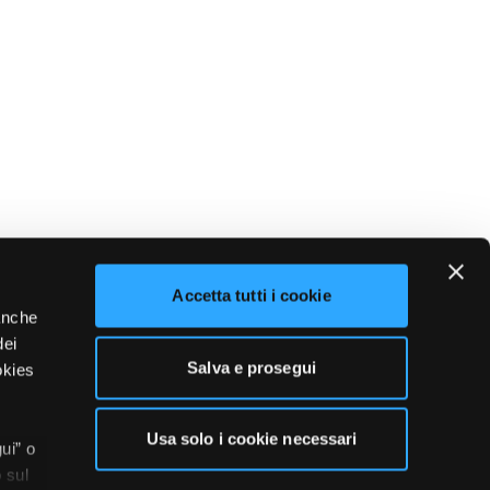
Accetta tutti i cookie
 anche
dei
Salva e prosegui
okies
Usa solo i cookie necessari
ui” o
 sul