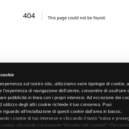
404
This page could not be found
.
 cookie
re esperienza sul nostro sito, utilizziamo varie tipologie di cookie,
re l'esperienza di navigazione dell'utente, consentire di usufruire 
zare pubblicità in linea con i propri interessi. Ad eccezione dei co
d utilizzo degli altri cookie richiede il tuo consenso. Puoi
 riguardo all’installazione di questi cookie dall’area in basso,
do i cookie di tuo interesse e cliccando il tasto “salva e proseg
i cookie, cliccando sul pulsante “Accetta tutti i cookie”. Cliccando