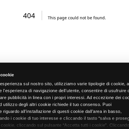
404
This page could not be found
.
 cookie
re esperienza sul nostro sito, utilizziamo varie tipologie di cookie,
re l'esperienza di navigazione dell'utente, consentire di usufruire 
zare pubblicità in linea con i propri interessi. Ad eccezione dei co
d utilizzo degli altri cookie richiede il tuo consenso. Puoi
 riguardo all’installazione di questi cookie dall’area in basso,
do i cookie di tuo interesse e cliccando il tasto “salva e proseg
i cookie, cliccando sul pulsante “Accetta tutti i cookie”. Cliccando