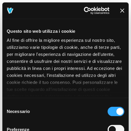
Questo sito web utilizza i cookie
Al fine di offrire la migliore esperienza sul nostro sito,
utilizziamo varie tipologie di cookie, anche di terze parti,
per migliorare l'esperienza di navigazione dell'utente,
consentire di usufruire dei nostri servizi e di visualizzare
pubblicità in linea con i propri interessi. Ad eccezione dei
cookies necessari, l’installazione ed utilizzo degli altri
cookie richiede il tuo consenso. Puoi personalizzare le
tue scelte riguardo all’installazione di questi cookie
dall’area in basso, selezionando o deselezionando i
cookie di tuo interesse e cliccando il tasto “salva e
Selezione
prosegui” o decidere di accettare tutti i cookie, cliccando
Necessario
del
sul pulsante “Accetta tutti i cookie”. Cliccando sul tasto
consenso
“X” in alto a destra, invece, verranno rilasciati
404
Preferenze
This page could not be found
.