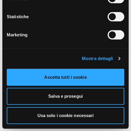
unicamente i cookie necessari alla navigazione. Per
maggiori informazioni sui cookie utilizzati e sul loro
funzionamento, puoi prendere visione dell’informativa
Statistiche
cookie predisposta da Vivo Concerti
cliccando qui
.
Marketing
Mostra dettagli
Accetta tutti i cookie
Salva e prosegui
Usa solo i cookie necessari