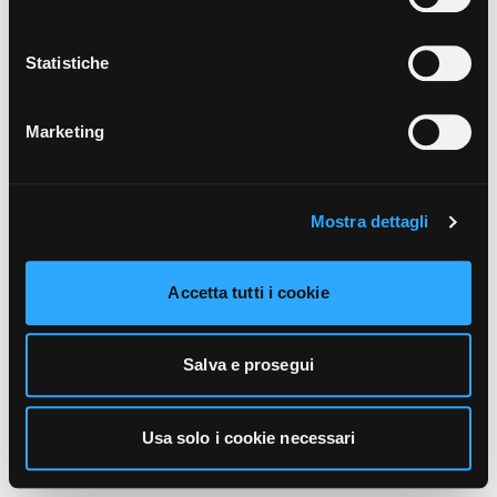
unicamente i cookie necessari alla navigazione. Per
maggiori informazioni sui cookie utilizzati e sul loro
funzionamento, puoi prendere visione dell’informativa
Statistiche
cookie predisposta da Vivo Concerti
cliccando qui
.
Marketing
Mostra dettagli
Accetta tutti i cookie
Salva e prosegui
Usa solo i cookie necessari