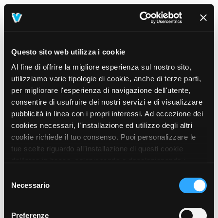
Questo sito web utilizza i cookie
Al fine di offrire la migliore esperienza sul nostro sito,
utilizziamo varie tipologie di cookie, anche di terze parti,
per migliorare l'esperienza di navigazione dell'utente,
consentire di usufruire dei nostri servizi e di visualizzare
pubblicità in linea con i propri interessi. Ad eccezione dei
cookies necessari, l’installazione ed utilizzo degli altri
cookie richiede il tuo consenso. Puoi personalizzare le
tue scelte riguardo all’installazione di questi cookie
dall’area in basso, selezionando o deselezionando i
cookie di tuo interesse e cliccando il tasto “salva e
Selezione
prosegui” o decidere di accettare tutti i cookie, cliccando
Necessario
del
sul pulsante “Accetta tutti i cookie”. Cliccando sul tasto
consenso
“X” in alto a destra, invece, verranno rilasciati
404
Preferenze
This page could not be found
.