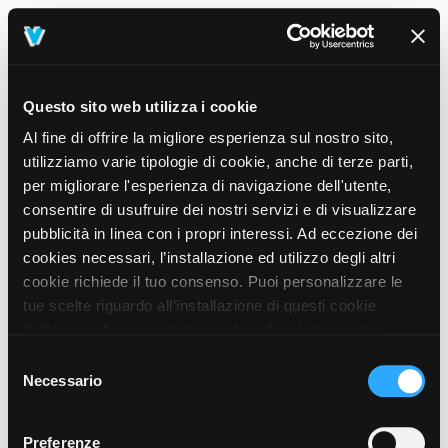
Questo sito web utilizza i cookie
Al fine di offrire la migliore esperienza sul nostro sito,
utilizziamo varie tipologie di cookie, anche di terze parti,
per migliorare l'esperienza di navigazione dell'utente,
consentire di usufruire dei nostri servizi e di visualizzare
pubblicità in linea con i propri interessi. Ad eccezione dei
cookies necessari, l’installazione ed utilizzo degli altri
cookie richiede il tuo consenso. Puoi personalizzare le
tue scelte riguardo all’installazione di questi cookie
dall’area in basso, selezionando o deselezionando i
cookie di tuo interesse e cliccando il tasto “salva e
Selezione
prosegui” o decidere di accettare tutti i cookie, cliccando
Necessario
del
sul pulsante “Accetta tutti i cookie”. Cliccando sul tasto
consenso
“X” in alto a destra, invece, verranno rilasciati
404
Preferenze
This page could not be found
.