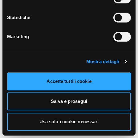
unicamente i cookie necessari alla navigazione. Per
maggiori informazioni sui cookie utilizzati e sul loro
funzionamento, puoi prendere visione dell’informativa
Statistiche
cookie predisposta da Vivo Concerti
cliccando qui
.
Marketing
Mostra dettagli
Accetta tutti i cookie
Salva e prosegui
Usa solo i cookie necessari