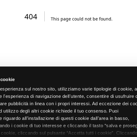
404
This page could not be found
.
 cookie
re esperienza sul nostro sito, utilizziamo varie tipologie di cookie,
re l'esperienza di navigazione dell'utente, consentire di usufruire 
zare pubblicità in linea con i propri interessi. Ad eccezione dei co
d utilizzo degli altri cookie richiede il tuo consenso. Puoi
 riguardo all’installazione di questi cookie dall’area in basso,
do i cookie di tuo interesse e cliccando il tasto “salva e proseg
i cookie, cliccando sul pulsante “Accetta tutti i cookie”. Cliccando