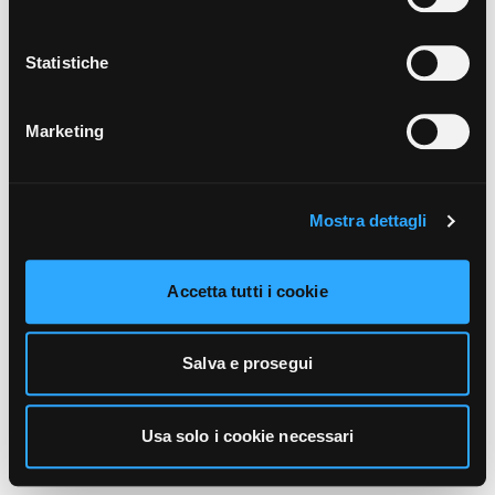
unicamente i cookie necessari alla navigazione. Per
maggiori informazioni sui cookie utilizzati e sul loro
funzionamento, puoi prendere visione dell’informativa
Statistiche
cookie predisposta da Vivo Concerti
cliccando qui
.
Marketing
Mostra dettagli
Accetta tutti i cookie
Salva e prosegui
Usa solo i cookie necessari