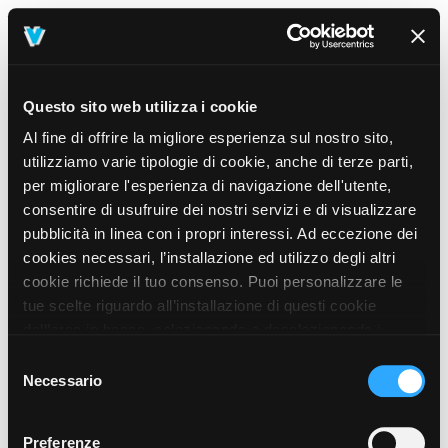
Questo sito web utilizza i cookie
Al fine di offrire la migliore esperienza sul nostro sito,
utilizziamo varie tipologie di cookie, anche di terze parti,
per migliorare l'esperienza di navigazione dell'utente,
consentire di usufruire dei nostri servizi e di visualizzare
pubblicità in linea con i propri interessi. Ad eccezione dei
cookies necessari, l’installazione ed utilizzo degli altri
cookie richiede il tuo consenso. Puoi personalizzare le
tue scelte riguardo all’installazione di questi cookie
dall’area in basso, selezionando o deselezionando i
cookie di tuo interesse e cliccando il tasto “salva e
Selezione
prosegui” o decidere di accettare tutti i cookie, cliccando
Necessario
del
sul pulsante “Accetta tutti i cookie”. Cliccando sul tasto
consenso
“X” in alto a destra, invece, verranno rilasciati
404
Preferenze
This page could not be found
.