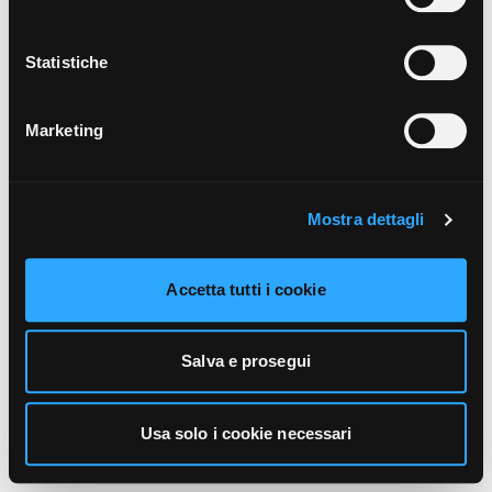
unicamente i cookie necessari alla navigazione. Per
maggiori informazioni sui cookie utilizzati e sul loro
funzionamento, puoi prendere visione dell’informativa
Statistiche
cookie predisposta da Vivo Concerti
cliccando qui
.
Marketing
Mostra dettagli
Accetta tutti i cookie
Salva e prosegui
Usa solo i cookie necessari