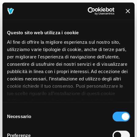
Questo sito web utilizza i cookie
Al fine di offrire la migliore esperienza sul nostro sito,
utilizziamo varie tipologie di cookie, anche di terze parti,
per migliorare l'esperienza di navigazione dell'utente,
consentire di usufruire dei nostri servizi e di visualizzare
pubblicità in linea con i propri interessi. Ad eccezione dei
cookies necessari, l’installazione ed utilizzo degli altri
cookie richiede il tuo consenso. Puoi personalizzare le
tue scelte riguardo all’installazione di questi cookie
dall’area in basso, selezionando o deselezionando i
cookie di tuo interesse e cliccando il tasto “salva e
Selezione
prosegui” o decidere di accettare tutti i cookie, cliccando
Necessario
del
sul pulsante “Accetta tutti i cookie”. Cliccando sul tasto
consenso
“X” in alto a destra, invece, verranno rilasciati
404
Preferenze
This page could not be found
.