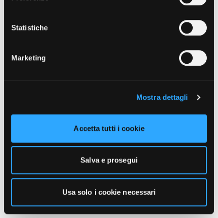
unicamente i cookie necessari alla navigazione. Per
maggiori informazioni sui cookie utilizzati e sul loro
funzionamento, puoi prendere visione dell’informativa
Statistiche
cookie predisposta da Vivo Concerti
cliccando qui
.
Marketing
Mostra dettagli
Accetta tutti i cookie
Salva e prosegui
Usa solo i cookie necessari