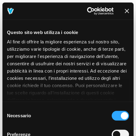
Questo sito web utilizza i cookie
Al fine di offrire la migliore esperienza sul nostro sito,
utilizziamo varie tipologie di cookie, anche di terze parti,
per migliorare l'esperienza di navigazione dell'utente,
consentire di usufruire dei nostri servizi e di visualizzare
pubblicità in linea con i propri interessi. Ad eccezione dei
cookies necessari, l’installazione ed utilizzo degli altri
cookie richiede il tuo consenso. Puoi personalizzare le
tue scelte riguardo all’installazione di questi cookie
dall’area in basso, selezionando o deselezionando i
cookie di tuo interesse e cliccando il tasto “salva e
Selezione
prosegui” o decidere di accettare tutti i cookie, cliccando
Necessario
del
sul pulsante “Accetta tutti i cookie”. Cliccando sul tasto
consenso
“X” in alto a destra, invece, verranno rilasciati
404
Preferenze
This page could not be found
.