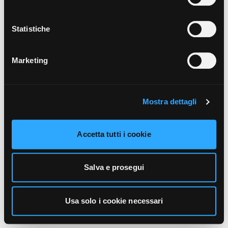
unicamente i cookie necessari alla navigazione. Per
maggiori informazioni sui cookie utilizzati e sul loro
funzionamento, puoi prendere visione dell’informativa
Statistiche
cookie predisposta da Vivo Concerti
cliccando qui
.
Marketing
Mostra dettagli
Accetta tutti i cookie
Salva e prosegui
Usa solo i cookie necessari