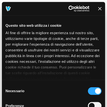
Questo sito web utilizza i cookie
Al fine di offrire la migliore esperienza sul nostro sito,
utilizziamo varie tipologie di cookie, anche di terze parti,
per migliorare l'esperienza di navigazione dell'utente,
consentire di usufruire dei nostri servizi e di visualizzare
pubblicità in linea con i propri interessi. Ad eccezione dei
cookies necessari, l’installazione ed utilizzo degli altri
cookie richiede il tuo consenso. Puoi personalizzare le
tue scelte riguardo all’installazione di questi cookie
dall’area in basso, selezionando o deselezionando i
cookie di tuo interesse e cliccando il tasto “salva e
Selezione
prosegui” o decidere di accettare tutti i cookie, cliccando
Necessario
del
sul pulsante “Accetta tutti i cookie”. Cliccando sul tasto
consenso
“X” in alto a destra, invece, verranno rilasciati
404
Preferenze
This page could not be found
.