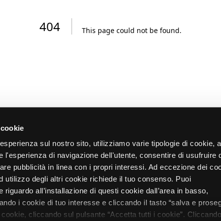
404
This page could not be found
.
 cookie
re esperienza sul nostro sito, utilizziamo varie tipologie di cookie,
re l'esperienza di navigazione dell'utente, consentire di usufruire 
zare pubblicità in linea con i propri interessi. Ad eccezione dei co
d utilizzo degli altri cookie richiede il tuo consenso. Puoi
 riguardo all’installazione di questi cookie dall’area in basso,
do i cookie di tuo interesse e cliccando il tasto “salva e proseg
i cookie, cliccando sul pulsante “Accetta tutti i cookie”. Cliccando