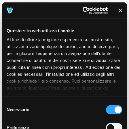
Questo sito web utilizza i cookie
Al fine di offrire la migliore esperienza sul nostro sito,
utilizziamo varie tipologie di cookie, anche di terze parti,
per migliorare l'esperienza di navigazione dell'utente,
consentire di usufruire dei nostri servizi e di visualizzare
pubblicità in linea con i propri interessi. Ad eccezione dei
cookies necessari, l’installazione ed utilizzo degli altri
cookie richiede il tuo consenso. Puoi personalizzare le
tue scelte riguardo all’installazione di questi cookie
dall’area in basso, selezionando o deselezionando i
cookie di tuo interesse e cliccando il tasto “salva e
Selezione
prosegui” o decidere di accettare tutti i cookie, cliccando
Necessario
del
sul pulsante “Accetta tutti i cookie”. Cliccando sul tasto
consenso
“X” in alto a destra, invece, verranno rilasciati
404
Preferenze
This page could not be found
.