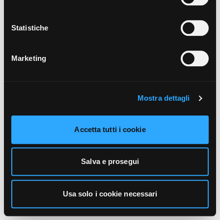
unicamente i cookie necessari alla navigazione. Per
maggiori informazioni sui cookie utilizzati e sul loro
funzionamento, puoi prendere visione dell’informativa
Statistiche
cookie predisposta da Vivo Concerti
cliccando qui
.
Marketing
Mostra dettagli
Accetta tutti i cookie
Salva e prosegui
Usa solo i cookie necessari