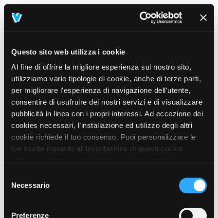
Questo sito web utilizza i cookie
Al fine di offrire la migliore esperienza sul nostro sito,
utilizziamo varie tipologie di cookie, anche di terze parti,
per migliorare l'esperienza di navigazione dell'utente,
consentire di usufruire dei nostri servizi e di visualizzare
pubblicità in linea con i propri interessi. Ad eccezione dei
cookies necessari, l’installazione ed utilizzo degli altri
cookie richiede il tuo consenso. Puoi personalizzare le
tue scelte riguardo all’installazione di questi cookie
dall’area in basso, selezionando o deselezionando i
cookie di tuo interesse e cliccando il tasto “salva e
Selezione
prosegui” o decidere di accettare tutti i cookie, cliccando
Necessario
del
sul pulsante “Accetta tutti i cookie”. Cliccando sul tasto
consenso
“X” in alto a destra, invece, verranno rilasciati
404
Preferenze
This page could not be found
.