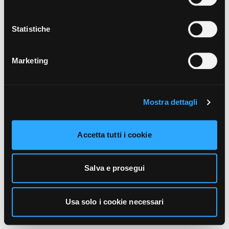
unicamente i cookie necessari alla navigazione. Per
maggiori informazioni sui cookie utilizzati e sul loro
funzionamento, puoi prendere visione dell’informativa
Statistiche
cookie predisposta da Vivo Concerti
cliccando qui
.
Marketing
Mostra dettagli
Accetta tutti i cookie
Salva e prosegui
Usa solo i cookie necessari