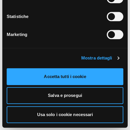
unicamente i cookie necessari alla navigazione. Per
maggiori informazioni sui cookie utilizzati e sul loro
funzionamento, puoi prendere visione dell’informativa
Statistiche
cookie predisposta da Vivo Concerti
cliccando qui
.
Marketing
Mostra dettagli
Accetta tutti i cookie
Salva e prosegui
Usa solo i cookie necessari