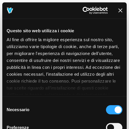
Questo sito web utilizza i cookie
Al fine di offrire la migliore esperienza sul nostro sito,
utilizziamo varie tipologie di cookie, anche di terze parti,
per migliorare l'esperienza di navigazione dell'utente,
consentire di usufruire dei nostri servizi e di visualizzare
pubblicità in linea con i propri interessi. Ad eccezione dei
cookies necessari, l’installazione ed utilizzo degli altri
cookie richiede il tuo consenso. Puoi personalizzare le
tue scelte riguardo all’installazione di questi cookie
dall’area in basso, selezionando o deselezionando i
cookie di tuo interesse e cliccando il tasto “salva e
Selezione
prosegui” o decidere di accettare tutti i cookie, cliccando
Necessario
del
sul pulsante “Accetta tutti i cookie”. Cliccando sul tasto
consenso
“X” in alto a destra, invece, verranno rilasciati
404
Preferenze
This page could not be found
.