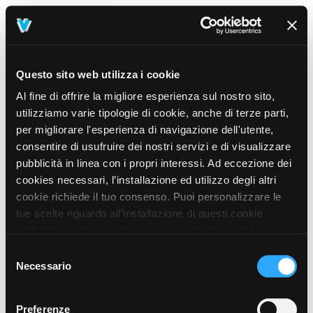
Questo sito web utilizza i cookie
Al fine di offrire la migliore esperienza sul nostro sito,
utilizziamo varie tipologie di cookie, anche di terze parti,
per migliorare l'esperienza di navigazione dell'utente,
consentire di usufruire dei nostri servizi e di visualizzare
pubblicità in linea con i propri interessi. Ad eccezione dei
cookies necessari, l’installazione ed utilizzo degli altri
cookie richiede il tuo consenso. Puoi personalizzare le
tue scelte riguardo all’installazione di questi cookie
dall’area in basso, selezionando o deselezionando i
cookie di tuo interesse e cliccando il tasto “salva e
Selezione
prosegui” o decidere di accettare tutti i cookie, cliccando
Necessario
del
sul pulsante “Accetta tutti i cookie”. Cliccando sul tasto
consenso
“X” in alto a destra, invece, verranno rilasciati
404
Preferenze
This page could not be found
.