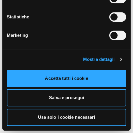
unicamente i cookie necessari alla navigazione. Per
maggiori informazioni sui cookie utilizzati e sul loro
funzionamento, puoi prendere visione dell’informativa
Statistiche
cookie predisposta da Vivo Concerti
cliccando qui
.
Marketing
Mostra dettagli
Accetta tutti i cookie
Salva e prosegui
Usa solo i cookie necessari