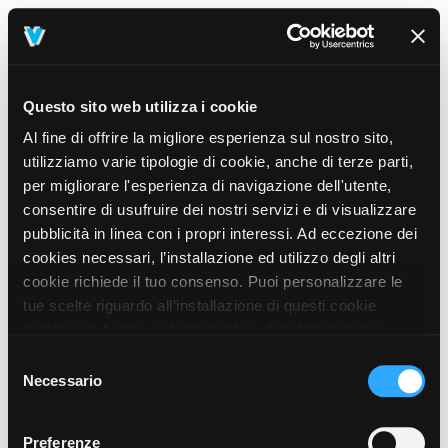
Questo sito web utilizza i cookie
Al fine di offrire la migliore esperienza sul nostro sito,
utilizziamo varie tipologie di cookie, anche di terze parti,
per migliorare l'esperienza di navigazione dell'utente,
consentire di usufruire dei nostri servizi e di visualizzare
pubblicità in linea con i propri interessi. Ad eccezione dei
cookies necessari, l’installazione ed utilizzo degli altri
cookie richiede il tuo consenso. Puoi personalizzare le
tue scelte riguardo all’installazione di questi cookie
dall’area in basso, selezionando o deselezionando i
cookie di tuo interesse e cliccando il tasto “salva e
Selezione
prosegui” o decidere di accettare tutti i cookie, cliccando
Necessario
del
sul pulsante “Accetta tutti i cookie”. Cliccando sul tasto
consenso
“X” in alto a destra, invece, verranno rilasciati
404
Preferenze
This page could not be found
.