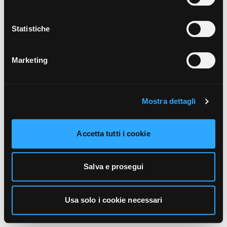
unicamente i cookie necessari alla navigazione. Per
maggiori informazioni sui cookie utilizzati e sul loro
funzionamento, puoi prendere visione dell’informativa
Statistiche
cookie predisposta da Vivo Concerti
cliccando qui
.
Marketing
Mostra dettagli
Accetta tutti i cookie
Salva e prosegui
Usa solo i cookie necessari