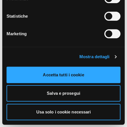
unicamente i cookie necessari alla navigazione. Per
maggiori informazioni sui cookie utilizzati e sul loro
funzionamento, puoi prendere visione dell’informativa
Statistiche
cookie predisposta da Vivo Concerti
cliccando qui
.
Marketing
Mostra dettagli
Accetta tutti i cookie
Salva e prosegui
Usa solo i cookie necessari