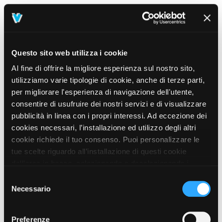
Questo sito web utilizza i cookie
Al fine di offrire la migliore esperienza sul nostro sito,
utilizziamo varie tipologie di cookie, anche di terze parti,
per migliorare l'esperienza di navigazione dell'utente,
consentire di usufruire dei nostri servizi e di visualizzare
pubblicità in linea con i propri interessi. Ad eccezione dei
cookies necessari, l’installazione ed utilizzo degli altri
cookie richiede il tuo consenso. Puoi personalizzare le
tue scelte riguardo all’installazione di questi cookie
dall’area in basso, selezionando o deselezionando i
cookie di tuo interesse e cliccando il tasto “salva e
Selezione
prosegui” o decidere di accettare tutti i cookie, cliccando
Necessario
del
sul pulsante “Accetta tutti i cookie”. Cliccando sul tasto
consenso
“X” in alto a destra, invece, verranno rilasciati
404
Preferenze
This page could not be found
.