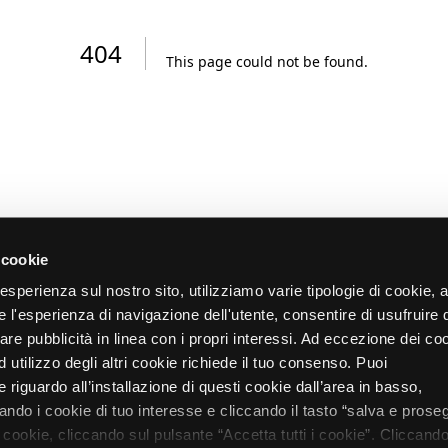
404
This page could not be found
.
 cookie
re esperienza sul nostro sito, utilizziamo varie tipologie di cookie,
re l'esperienza di navigazione dell'utente, consentire di usufruire 
zare pubblicità in linea con i propri interessi. Ad eccezione dei co
d utilizzo degli altri cookie richiede il tuo consenso. Puoi
 riguardo all’installazione di questi cookie dall’area in basso,
do i cookie di tuo interesse e cliccando il tasto “salva e proseg
i cookie, cliccando sul pulsante “Accetta tutti i cookie”. Cliccando