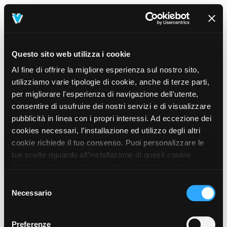
Questo sito web utilizza i cookie
Al fine di offrire la migliore esperienza sul nostro sito,
utilizziamo varie tipologie di cookie, anche di terze parti,
per migliorare l'esperienza di navigazione dell'utente,
consentire di usufruire dei nostri servizi e di visualizzare
pubblicità in linea con i propri interessi. Ad eccezione dei
cookies necessari, l’installazione ed utilizzo degli altri
cookie richiede il tuo consenso. Puoi personalizzare le
tue scelte riguardo all’installazione di questi cookie
dall’area in basso, selezionando o deselezionando i
cookie di tuo interesse e cliccando il tasto “salva e
Selezione
prosegui” o decidere di accettare tutti i cookie, cliccando
Necessario
del
sul pulsante “Accetta tutti i cookie”. Cliccando sul tasto
consenso
“X” in alto a destra, invece, verranno rilasciati
404
Preferenze
This page could not be found
.