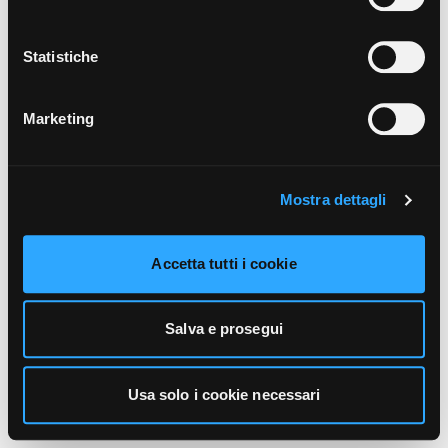
unicamente i cookie necessari alla navigazione. Per
maggiori informazioni sui cookie utilizzati e sul loro
funzionamento, puoi prendere visione dell’informativa
Statistiche
cookie predisposta da Vivo Concerti
cliccando qui
.
Marketing
Mostra dettagli
Accetta tutti i cookie
Salva e prosegui
Usa solo i cookie necessari