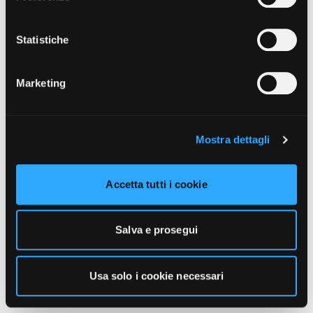
unicamente i cookie necessari alla navigazione. Per
maggiori informazioni sui cookie utilizzati e sul loro
funzionamento, puoi prendere visione dell’informativa
Statistiche
cookie predisposta da Vivo Concerti
cliccando qui
.
Marketing
Mostra dettagli
Accetta tutti i cookie
Salva e prosegui
Usa solo i cookie necessari