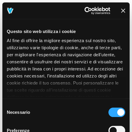
Questo sito web utilizza i cookie
Al fine di offrire la migliore esperienza sul nostro sito,
utilizziamo varie tipologie di cookie, anche di terze parti,
per migliorare l'esperienza di navigazione dell'utente,
consentire di usufruire dei nostri servizi e di visualizzare
pubblicità in linea con i propri interessi. Ad eccezione dei
cookies necessari, l’installazione ed utilizzo degli altri
cookie richiede il tuo consenso. Puoi personalizzare le
tue scelte riguardo all’installazione di questi cookie
dall’area in basso, selezionando o deselezionando i
cookie di tuo interesse e cliccando il tasto “salva e
Selezione
prosegui” o decidere di accettare tutti i cookie, cliccando
Necessario
del
sul pulsante “Accetta tutti i cookie”. Cliccando sul tasto
consenso
“X” in alto a destra, invece, verranno rilasciati
404
Preferenze
This page could not be found
.