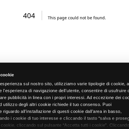
404
This page could not be found
.
 cookie
re esperienza sul nostro sito, utilizziamo varie tipologie di cookie,
re l'esperienza di navigazione dell'utente, consentire di usufruire 
zare pubblicità in linea con i propri interessi. Ad eccezione dei co
d utilizzo degli altri cookie richiede il tuo consenso. Puoi
 riguardo all’installazione di questi cookie dall’area in basso,
do i cookie di tuo interesse e cliccando il tasto “salva e proseg
i cookie, cliccando sul pulsante “Accetta tutti i cookie”. Cliccando