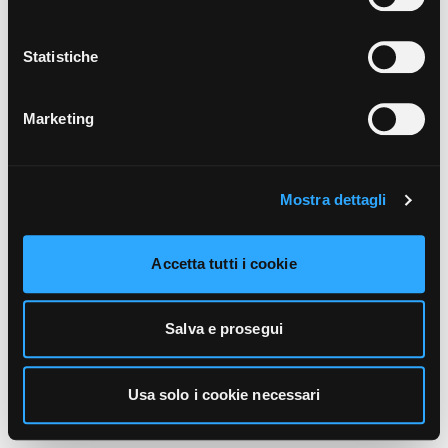
unicamente i cookie necessari alla navigazione. Per
maggiori informazioni sui cookie utilizzati e sul loro
funzionamento, puoi prendere visione dell’informativa
Statistiche
cookie predisposta da Vivo Concerti
cliccando qui
.
Marketing
Mostra dettagli
Accetta tutti i cookie
Salva e prosegui
Usa solo i cookie necessari