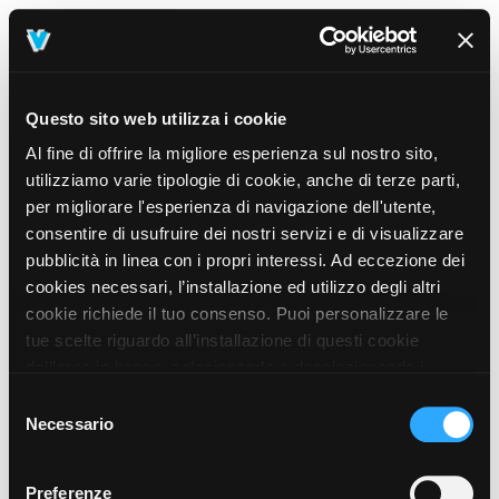
Questo sito web utilizza i cookie
Al fine di offrire la migliore esperienza sul nostro sito,
utilizziamo varie tipologie di cookie, anche di terze parti,
per migliorare l'esperienza di navigazione dell'utente,
consentire di usufruire dei nostri servizi e di visualizzare
pubblicità in linea con i propri interessi. Ad eccezione dei
cookies necessari, l’installazione ed utilizzo degli altri
cookie richiede il tuo consenso. Puoi personalizzare le
tue scelte riguardo all’installazione di questi cookie
dall’area in basso, selezionando o deselezionando i
cookie di tuo interesse e cliccando il tasto “salva e
Selezione
prosegui” o decidere di accettare tutti i cookie, cliccando
Necessario
del
sul pulsante “Accetta tutti i cookie”. Cliccando sul tasto
consenso
“X” in alto a destra, invece, verranno rilasciati
404
Preferenze
This page could not be found
.