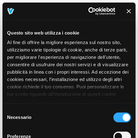
Questo sito web utilizza i cookie
Al fine di offrire la migliore esperienza sul nostro sito,
utilizziamo varie tipologie di cookie, anche di terze parti,
per migliorare l'esperienza di navigazione dell'utente,
consentire di usufruire dei nostri servizi e di visualizzare
pubblicità in linea con i propri interessi. Ad eccezione dei
cookies necessari, l’installazione ed utilizzo degli altri
cookie richiede il tuo consenso. Puoi personalizzare le
tue scelte riguardo all’installazione di questi cookie
dall’area in basso, selezionando o deselezionando i
cookie di tuo interesse e cliccando il tasto “salva e
Selezione
prosegui” o decidere di accettare tutti i cookie, cliccando
Necessario
del
sul pulsante “Accetta tutti i cookie”. Cliccando sul tasto
consenso
“X” in alto a destra, invece, verranno rilasciati
404
Preferenze
This page could not be found
.