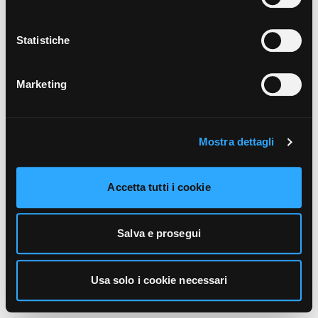
unicamente i cookie necessari alla navigazione. Per
maggiori informazioni sui cookie utilizzati e sul loro
funzionamento, puoi prendere visione dell’informativa
Statistiche
cookie predisposta da Vivo Concerti
cliccando qui
.
Marketing
Mostra dettagli
Accetta tutti i cookie
Salva e prosegui
Usa solo i cookie necessari