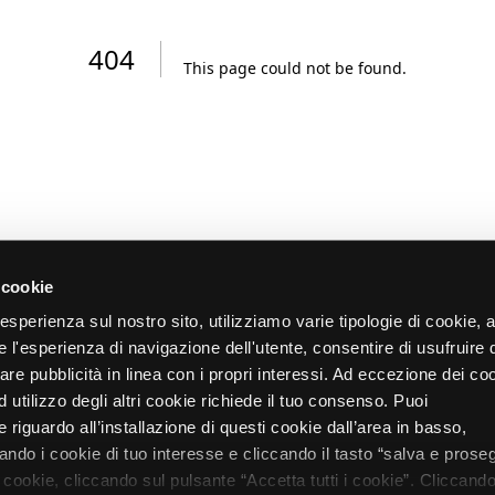
404
This page could not be found
.
 cookie
re esperienza sul nostro sito, utilizziamo varie tipologie di cookie,
re l'esperienza di navigazione dell'utente, consentire di usufruire 
zare pubblicità in linea con i propri interessi. Ad eccezione dei co
d utilizzo degli altri cookie richiede il tuo consenso. Puoi
 riguardo all’installazione di questi cookie dall’area in basso,
do i cookie di tuo interesse e cliccando il tasto “salva e proseg
i cookie, cliccando sul pulsante “Accetta tutti i cookie”. Cliccando