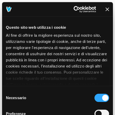
Questo sito web utilizza i cookie
Al fine di offrire la migliore esperienza sul nostro sito,
utilizziamo varie tipologie di cookie, anche di terze parti,
per migliorare l'esperienza di navigazione dell'utente,
consentire di usufruire dei nostri servizi e di visualizzare
pubblicità in linea con i propri interessi. Ad eccezione dei
cookies necessari, l’installazione ed utilizzo degli altri
cookie richiede il tuo consenso. Puoi personalizzare le
tue scelte riguardo all’installazione di questi cookie
dall’area in basso, selezionando o deselezionando i
cookie di tuo interesse e cliccando il tasto “salva e
Selezione
prosegui” o decidere di accettare tutti i cookie, cliccando
Necessario
del
sul pulsante “Accetta tutti i cookie”. Cliccando sul tasto
consenso
“X” in alto a destra, invece, verranno rilasciati
404
Preferenze
This page could not be found
.