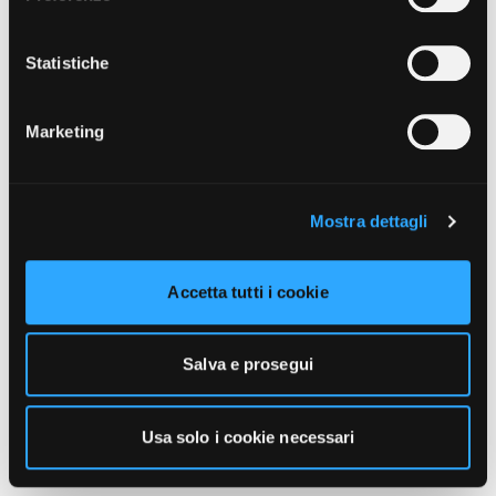
unicamente i cookie necessari alla navigazione. Per
maggiori informazioni sui cookie utilizzati e sul loro
funzionamento, puoi prendere visione dell’informativa
Statistiche
cookie predisposta da Vivo Concerti
cliccando qui
.
Marketing
Mostra dettagli
Accetta tutti i cookie
Salva e prosegui
Usa solo i cookie necessari