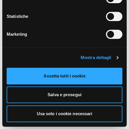
unicamente i cookie necessari alla navigazione. Per
maggiori informazioni sui cookie utilizzati e sul loro
funzionamento, puoi prendere visione dell’informativa
Statistiche
cookie predisposta da Vivo Concerti
cliccando qui
.
Marketing
Mostra dettagli
Accetta tutti i cookie
Salva e prosegui
Usa solo i cookie necessari