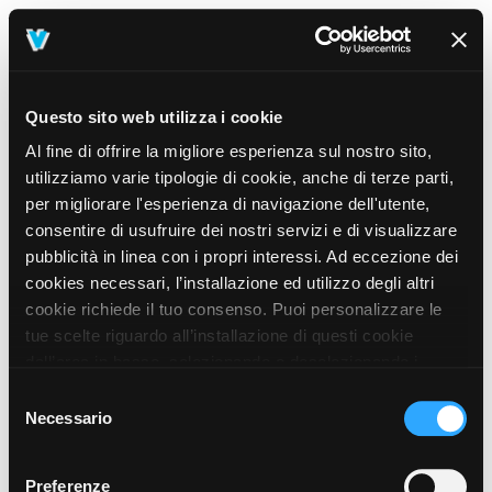
Questo sito web utilizza i cookie
Al fine di offrire la migliore esperienza sul nostro sito,
utilizziamo varie tipologie di cookie, anche di terze parti,
per migliorare l'esperienza di navigazione dell'utente,
consentire di usufruire dei nostri servizi e di visualizzare
pubblicità in linea con i propri interessi. Ad eccezione dei
cookies necessari, l’installazione ed utilizzo degli altri
cookie richiede il tuo consenso. Puoi personalizzare le
tue scelte riguardo all’installazione di questi cookie
dall’area in basso, selezionando o deselezionando i
cookie di tuo interesse e cliccando il tasto “salva e
Selezione
prosegui” o decidere di accettare tutti i cookie, cliccando
Necessario
del
sul pulsante “Accetta tutti i cookie”. Cliccando sul tasto
consenso
“X” in alto a destra, invece, verranno rilasciati
404
Preferenze
This page could not be found
.