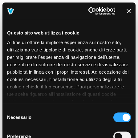
Questo sito web utilizza i cookie
Al fine di offrire la migliore esperienza sul nostro sito,
utilizziamo varie tipologie di cookie, anche di terze parti,
per migliorare l'esperienza di navigazione dell'utente,
consentire di usufruire dei nostri servizi e di visualizzare
pubblicità in linea con i propri interessi. Ad eccezione dei
cookies necessari, l’installazione ed utilizzo degli altri
cookie richiede il tuo consenso. Puoi personalizzare le
tue scelte riguardo all’installazione di questi cookie
dall’area in basso, selezionando o deselezionando i
cookie di tuo interesse e cliccando il tasto “salva e
Selezione
prosegui” o decidere di accettare tutti i cookie, cliccando
Necessario
del
sul pulsante “Accetta tutti i cookie”. Cliccando sul tasto
consenso
“X” in alto a destra, invece, verranno rilasciati
404
Preferenze
This page could not be found
.