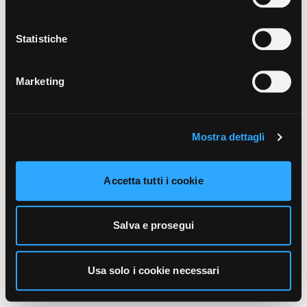
unicamente i cookie necessari alla navigazione. Per
maggiori informazioni sui cookie utilizzati e sul loro
funzionamento, puoi prendere visione dell’informativa
Statistiche
cookie predisposta da Vivo Concerti
cliccando qui
.
Marketing
Mostra dettagli
Accetta tutti i cookie
Salva e prosegui
Usa solo i cookie necessari