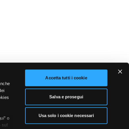
Accetta tutti i cookie
 anche
dei
Salva e prosegui
okies
Usa solo i cookie necessari
ui” o
 sul