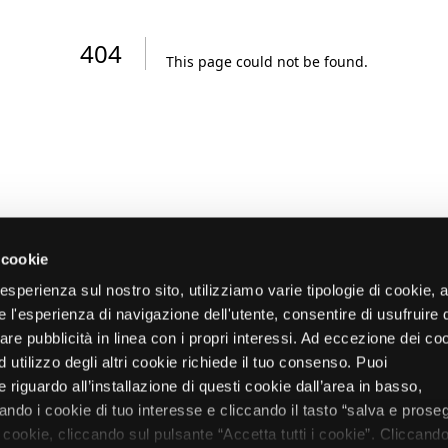
404
This page could not be found
.
 cookie
re esperienza sul nostro sito, utilizziamo varie tipologie di cookie,
re l'esperienza di navigazione dell'utente, consentire di usufruire 
zare pubblicità in linea con i propri interessi. Ad eccezione dei co
d utilizzo degli altri cookie richiede il tuo consenso. Puoi
 riguardo all’installazione di questi cookie dall’area in basso,
do i cookie di tuo interesse e cliccando il tasto “salva e proseg
i cookie, cliccando sul pulsante “Accetta tutti i cookie”. Cliccando