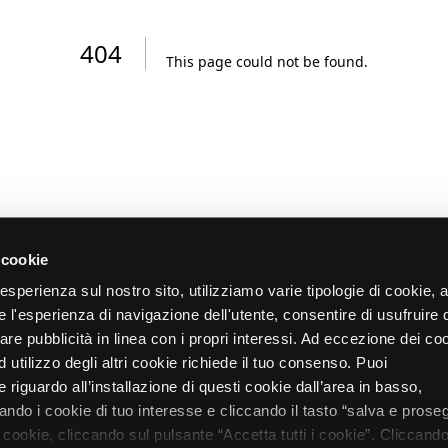
404
This page could not be found
.
 cookie
re esperienza sul nostro sito, utilizziamo varie tipologie di cookie,
re l'esperienza di navigazione dell'utente, consentire di usufruire 
zare pubblicità in linea con i propri interessi. Ad eccezione dei co
d utilizzo degli altri cookie richiede il tuo consenso. Puoi
 riguardo all’installazione di questi cookie dall’area in basso,
do i cookie di tuo interesse e cliccando il tasto “salva e proseg
i cookie, cliccando sul pulsante “Accetta tutti i cookie”. Cliccando