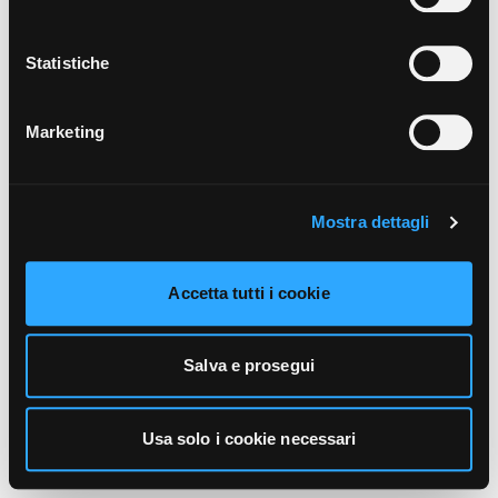
unicamente i cookie necessari alla navigazione. Per
maggiori informazioni sui cookie utilizzati e sul loro
funzionamento, puoi prendere visione dell’informativa
Statistiche
cookie predisposta da Vivo Concerti
cliccando qui
.
Marketing
Mostra dettagli
Accetta tutti i cookie
Salva e prosegui
Usa solo i cookie necessari