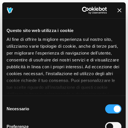
Questo sito web utilizza i cookie
Al fine di offrire la migliore esperienza sul nostro sito,
utilizziamo varie tipologie di cookie, anche di terze parti,
per migliorare l'esperienza di navigazione dell'utente,
consentire di usufruire dei nostri servizi e di visualizzare
pubblicità in linea con i propri interessi. Ad eccezione dei
cookies necessari, l’installazione ed utilizzo degli altri
cookie richiede il tuo consenso. Puoi personalizzare le
tue scelte riguardo all’installazione di questi cookie
dall’area in basso, selezionando o deselezionando i
cookie di tuo interesse e cliccando il tasto “salva e
Selezione
prosegui” o decidere di accettare tutti i cookie, cliccando
Necessario
del
sul pulsante “Accetta tutti i cookie”. Cliccando sul tasto
consenso
“X” in alto a destra, invece, verranno rilasciati
404
Preferenze
This page could not be found
.